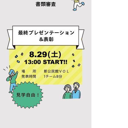
書類審査
最終プレゼンテーション
&表彰
8.29
(土)
13:00 START!!
場 所 新公民館ＶＯＬ
発表時間 1チーム8分