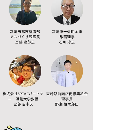
宮崎市都市整備部
宮崎第一信用金庫
まちづくり課課長
常務理事
斎藤 建郎氏
石川 淳氏
株式会社SPEACパートナ
宮崎駅前商店街振興組合
ー 近畿大学教授
理事長
宮部 浩幸氏
野瀬 慎太郎氏