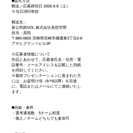
提出方法
◼️
郵送／応募締切日 2026.8.8（土）
※当日消印有効
郵送先：
新公民館VOL 株式会社美想空間
担当：原宛
〒880-0805 宮崎県宮崎市橘通東3丁目2-6
アサヒグランツビル3F
※応募者情報について
作品とあわせて、応募者氏名・住所・電
話番号・メールアドレスを記載した別紙
を同封してください。
※最終プレゼンテーションに進まれた方
には、お盆明け頃（8/16以降）を目途
に、電話またはメールにてご連絡いたし
ます。
◼️内容・条件
・選考通過数 5チーム程度
・個人／チームどちらでも参加可